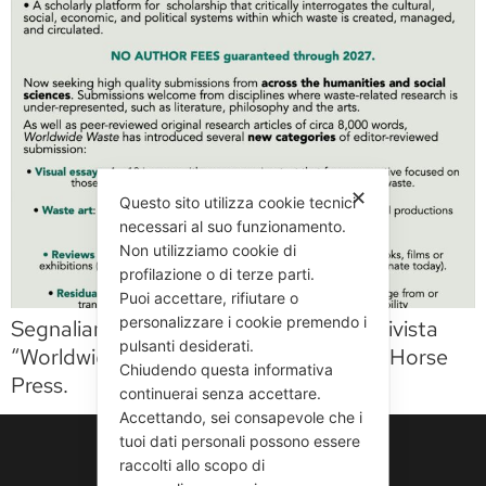
✕
Questo sito utilizza cookie tecnici
necessari al suo funzionamento.
Non utilizziamo cookie di
profilazione o di terze parti.
Puoi accettare, rifiutare o
personalizzare i cookie premendo i
Segnaliamo una Call for Papers per la rivista
pulsanti desiderati.
“Worldwide Waste” edita da The White Horse
Chiudendo questa informativa
Press.
continuerai senza accettare.
Accettando, sei consapevole che i
tuoi dati personali possono essere
raccolti allo scopo di